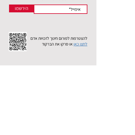
הירשמו
להצטרפות לפורום חינוך לזכויות אדם
לחצו כאן
או סרקו את הברקוד
צרו קשר
צוות מחלקת חינוך
טלפון:
03-5608185
פקס: 03-5608165
טופס פנייה לייעוץ
פניה בדוא"ל:
mail@acri.org.il
אודות
האגודה לזכויות האזרח היא ארגון זכויות האדם הגדול,